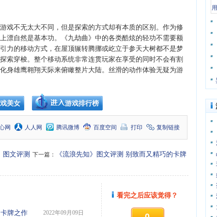
戏不无太大不同，但是探索的方式却有本质的区别。作为修
上漂自然是基本功。《九劫曲》中的各类酷炫的轻功不需要额
引力的移动方式，在屋顶辗转腾挪或屹立于参天大树都不是梦
探索穿梭。整个移动系统非常连贯玩家在享受的同时不会有割
化身雄鹰翱翔天际来俯瞰整片大陆。丝滑的动作体验无疑为游
戏美女
游戏排行榜
心网
人人网
腾讯微博
百度空间
打印
复制链接
e》图文评测
《流浪先知》图文评测 别致而又精巧的卡牌
下一篇：
之作
看完之后应该觉得？
的卡牌之作
2022年09月09日
0