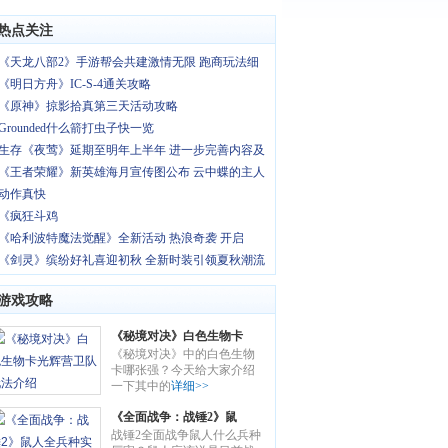
热点关注
《天龙八部2》手游帮会共建激情无限 跑商玩法细
《明日方舟》IC-S-4通关攻略
《原神》掠影拾真第三天活动攻略
Grounded什么箭打虫子快一览
生存《夜莺》延期至明年上半年 进一步完善内容及
《王者荣耀》新英雄海月宣传图公布 云中蝶的主人
动作真快
《疯狂斗鸡
《哈利波特魔法觉醒》全新活动 热浪奇袭 开启
《剑灵》缤纷好礼喜迎初秋 全新时装引领夏秋潮流
游戏攻略
《秘境对决》白色生物卡
《秘境对决》中的白色生物
光辉营卫队玩法介绍
卡哪张强？今天给大家介绍
一下其中的
详细>>
《全面战争：战锤2》鼠
战锤2全面战争鼠人什么兵种
人全兵种实用性详解 鼠人