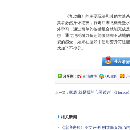
《九劫曲》的主要玩法和其他大逃杀游
真者必然身怀绝技，行走江湖飞檐走壁水
外学习，通过简单的按键组合就能完成反
想，通过消耗耐力条还能做到脚不沾地的
裂的感受，如果在游戏中使用变身符还能
戏加了不少分。
看游
分享到：
新浪微博
QQ空间
开
家庭 就是我的心灵彼岸 《Horac
上一篇：
相关新闻
《流浪先知》图文评测 别致而又精巧