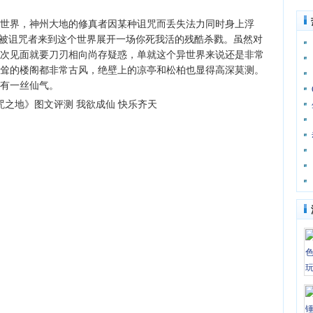
界，神州大地的修真者因某种诅咒而丢失法力同时身上浮
领被诅咒者来到这个世界展开一场你死我活的残酷杀戮。虽然对
次见面就要刀刃相向尚存疑惑，单就这个异世界来说还是非常
耸的楼阁都非常古风，绝壁上的凉亭和松柏也显得高深莫测。
有一丝仙气。