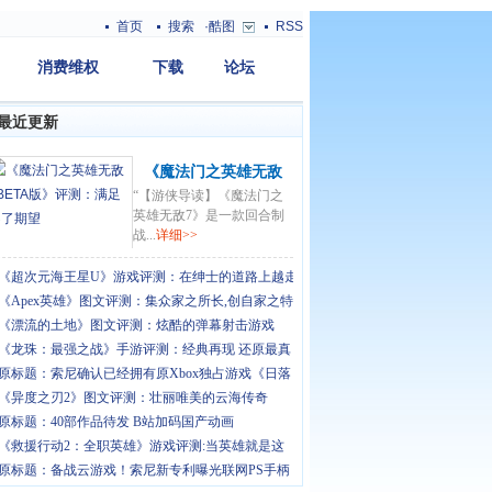
首页
搜索
·酷图
RSS
消费维权
下载
论坛
最近更新
《魔法门之英雄无敌
“【游侠导读】《魔法门之
7BETA版》评测：满
英雄无敌7》是一款回合制
足不了期望
战...
详细>>
《超次元海王星U》游戏评测：在绅士的道路上越走
《Apex英雄》图文评测：集众家之所长,创自家之特
《漂流的土地》图文评测：炫酷的弹幕射击游戏
《龙珠：最强之战》手游评测：经典再现 还原最真
原标题：索尼确认已经拥有原Xbox独占游戏《日落
《异度之刃2》图文评测：壮丽唯美的云海传奇
原标题：40部作品待发 B站加码国产动画
《救援行动2：全职英雄》游戏评测:当英雄就是这
原标题：备战云游戏！索尼新专利曝光联网PS手柄