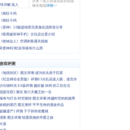
厉害？鼠人应该说是目前战
锤全面战
详细>>
《疯狂斗鸡
《疯狂斗鸡
《原神》3.0版提纳里完美激化流阵容分享
《暗黑破坏神不朽》古玩店位置介绍
《收纳达人》空调刺客通关指南
异度神剑3职业等级有什么用
游戏评测
《地痞街区》图文评测 成为街头痞子巨星
《纪念碑谷全景版》评测8.5分乱花迷人眼，迷宫亦
沙石镇时光 EA版评测 越好越 休闲 的工坊生活
战国无双5 测试 第六天魔王的一生
瑞奇与叮当 时空跳转 图文评测 跨越时空的机能秀
妖精的尾巴 图文测评 平平无奇的漫改作品
盗贼遗产2 评测 子子孙孙攻魔城
洇客 图文评测 纸墨英雄的寻爱之旅
大喜