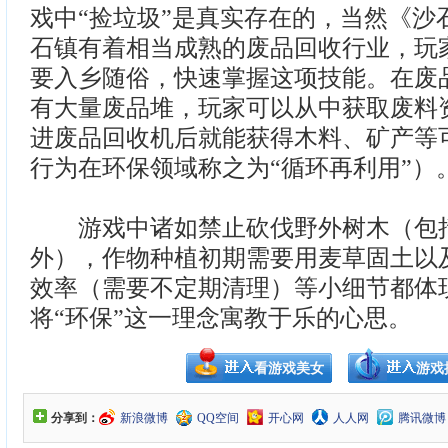
戏中“捡垃圾”是真实存在的，当然《沙
石镇有着相当成熟的废品回收行业，玩
要入乡随俗，快速掌握这项技能。在废
有大量废品堆，玩家可以从中获取废料
进废品回收机后就能获得木料、矿产等
行为在环保领域称之为“循环再利用”）
游戏中诸如禁止砍伐野外树木（包括
外），作物种植初期需要用麦草固土以
效率（需要不定期清理）等小细节都体
将“环保”这一理念寓教于乐的心思。
看游戏美女
游戏
分享到：
新浪微博
QQ空间
开心网
人人网
腾讯微博