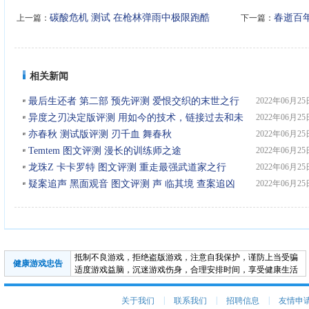
碳酸危机 测试 在枪林弹雨中极限跑酷
春逝百
上一篇：
下一篇：
相关新闻
最后生还者 第二部 预先评测 爱恨交织的末世之行
2022年06月25
异度之刃决定版评测 用如今的技术，链接过去和未
2022年06月25
来
亦春秋 测试版评测 刃千血 舞春秋
2022年06月25
Temtem 图文评测 漫长的训练师之途
2022年06月25
龙珠Z 卡卡罗特 图文评测 重走最强武道家之行
2022年06月25
疑案追声 黑面观音 图文评测 声 临其境 查案追凶
2022年06月25
抵制不良游戏，拒绝盗版游戏，注意自我保护，谨防上当受骗
健康游戏忠告
适度游戏益脑，沉迷游戏伤身，合理安排时间，享受健康生活
|
|
|
关于我们
联系我们
招聘信息
友情申