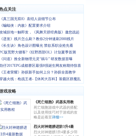
热点关注
《真三国无双8》袁绍人设细节公布
《蝙蝠侠：内敌》配置要求介绍
攻城掠地一触即发，《凤舞天骄经典版》邀您战起
《迸发》残片怎么刷？教你2分钟速刷2000残片
《长生诀》角色设计图曝光 禁欲系职业抢先看
PC版荒野大镖客?《狂野西部OL》计划夏季首测
《问道》推全新物理元灵“祸斗” 研发数据首曝
劲仔2017EPG成都赛区最强8强诞生网友称期待惊喜
《王者荣耀》孙膑新手如何上分？孙膑全面教学
穿越火线：枪战王者-【休闲大百科】装载区群魔乱
游戏攻略
《死亡细胞》武器实用教
死亡细胞游戏中武器的搭配
程
以及使用技巧对于游戏的攻
略是起着至
详细>>
烈火封神翅膀进阶3升4最
烈火封神翅膀3升4要多少羽
新数据