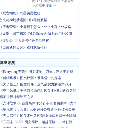
化丹?下面小编就为大家介绍
下游戏中
详细>>
《死亡细胞》武器实用教程
烈火封神翅膀进阶3升4最新数据
《王者荣耀》小乔新手怎么上分？小乔上分攻略
《龙珠：超宇宙2》DLC:Steve Aoki Pack用处和用
《文明6》五大最强特色单位详解
《口袋妖怪日月》双打队伍推荐
游戏评测
《Everything|万物》图文评测：万物，岂止于游戏
《科纳风暴》图文评测：暴风雪中的探索
《为了吾王》图文简评：运气是实力的绝大部分!
《奥丁领域：里普特拉西尔》IGN评分9.5 缺点竟然
精美世界神秘迷宫之旅
《光环战争2》首批媒体评分公布 新套路的RTS大作
《生化奇兵：合集》IGN评分公布 新玩家体验会更
《无人深空》IGN评分竟只有6.0 游戏只是一个骗局
《三国志13PK》图文简评：超越原版，非常任性!