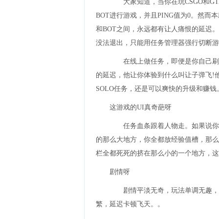
大家知道，当你在玩CSGO和GT
BOT进行游戏，并且PING值为0。然
和BOT之间，永远都有让人痛恨的延迟
没法退出，只能用任务管理器强行切断游
在线上做任务，即便是你自己刷等
的延迟，他让你体验到什么叫让子弹飞!他
SOLO任务，还是可以爽快的升级和赚钱
这游戏的UI真奇葩呀
任务血条跟着人物走。如果说你屏
的那么大地方，你全都放经验值槽，那么
栏全都死死的挤在那么小的一个地方，这
剧情呀
剧情平淡无奇，玩法单调无趣，模
繁，延迟卡顿飞天。。