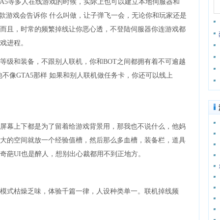
A5等多人在线游戏的时候，实际上也可以建立本地伺服器和
而本款游戏会告诉你 什么叫做，让子弹飞一会，无论你和玩家还是
。而且，时常的频繁掉线让你恶心透，不登陆伺服器你连游戏都
戏进程。
级和装备，不跟别人联机，你和BOT之间都拥有着不可逾越
不像GTA5那样 如果和别人联机做任务卡，你还可以线上
。
幕上下都是为了留着给游戏背景用，那我也不说什么，他妈
大的空间就放一个经验值槽，然后那么多血槽，装备栏，道具
奇葩UI也是醉人，想别出心裁都用不到正地方。
式枯燥乏味，体验千篇一律，人设种类单一。联机掉线频