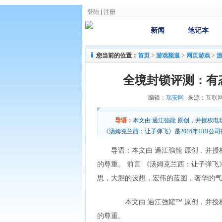
登陆
|
注册
新闻
笔记本
您当前的位置：
首页
>
游戏频道
>
网页游戏
>
全境封锁评测：有
编辑：
瑞安网
来源：
互联
导语：
本文由 過江強龍 原创，并授权
《汤姆克兰西：让子弹飞》是2016年UBI公
图，奢华的气
导语：本文由 過江強龍 原创，并
的尊重。 前言 《汤姆克兰西：让子弹飞》是
思，大胆的设想，宏伟的蓝图，奢华的气
本文由 過江強龍™ 原创，并授
的尊重。