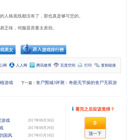
人格底线都没有了，那也真是够可悲的。
易乏味，伺服器质量太差劲。
戏美女
游戏排行榜
心网
人人网
腾讯微博
百度空间
打印
复制链接
植游戏
丧尸围城3评测：奇葩无节操的丧尸无双游
下一篇：
戏
看完之后应该觉得？
双游戏
2017年08月30日
0
戏
2017年08月29日
顶一下
韵国风
2017年05月18日