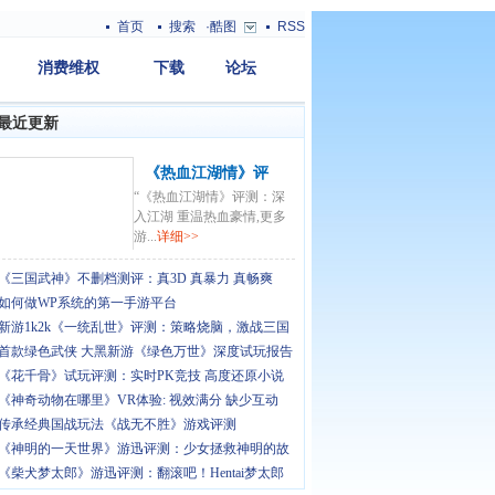
首页
搜索
·酷图
RSS
消费维权
下载
论坛
最近更新
《热血江湖情》评
“《热血江湖情》评测：深
测：深入江湖 重温热
入江湖 重温热血豪情,更多
血豪情
游...
详细>>
《三国武神》不删档测评：真3D 真暴力 真畅爽
如何做WP系统的第一手游平台
新游1k2k《一统乱世》评测：策略烧脑，激战三国
首款绿色武侠 大黑新游《绿色万世》深度试玩报告
《花千骨》试玩评测：实时PK竞技 高度还原小说
《神奇动物在哪里》VR体验: 视效满分 缺少互动
传承经典国战玩法《战无不胜》游戏评测
《神明的一天世界》游迅评测：少女拯救神明的故
《柴犬梦太郎》游迅评测：翻滚吧！Hentai梦太郎