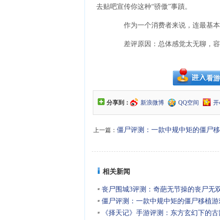
去贴吧宣传你这种“骄傲”事蹟。
作为一个消费者来说，连最基本的
差评原因：总体感觉太无聊，容
看游
分享到：
新浪微博
QQ空间
开
僵尸评测：一款中规中矩的僵尸移
上一篇：
相关新闻
丧尸围城3评测：奇葩无节操的丧尸无
僵尸评测：一款中规中矩的僵尸移植游
《择天记》手游评测：东方玄幻下的古