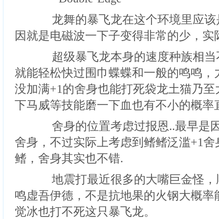
龙舞的暴飞龙在这个环境里应该
因就是电磁波一下子变得非常的少，实
超级暴飞龙本身的速度种族相当
就能轻松快过围巾蝶蝶和一般的鸣鸣，
没加满+1的舍身也能打死袋龙土猫乃至
下马威等技能磨一下血也有不小的概率
舍身的位置考虑过报恩..最早是
舍身，不过实际上考虑到鳍鳍泛滥+1舍
鳍，舍身其实也不错.
地震打最近很多的大嘴巨金怪，
鸣虚吾伊德，不是抗地果的火钢大概率
觉冰也打不死这只暴飞龙。