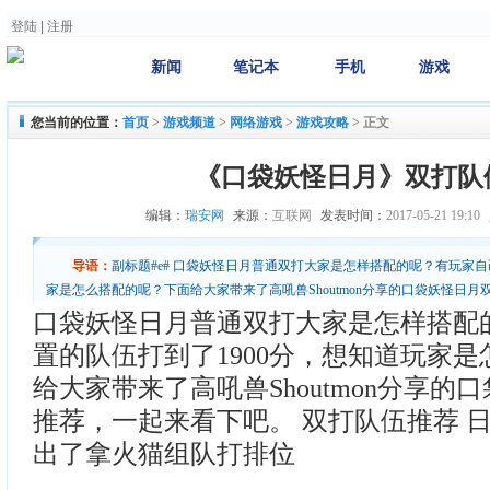
登陆
|
注册
新闻
笔记本
手机
游戏
您当前的位置：
首页
>
游戏频道
>
网络游戏
>
游戏攻略
>
正文
《口袋妖怪日月》双打队
编辑：
瑞安网
来源：
互联网
发表时间：
2017-05-21 19:10
导语：
副标题#e# 口袋妖怪日月普通双打大家是怎样搭配的呢？有玩家自
家是怎么搭配的呢？下面给大家带来了高吼兽Shoutmon分享的口袋妖怪日
伍推荐 日月发售以后就萌生出了拿火猫组队打排位
口袋妖怪日月普通双打大家是怎样搭配
置的队伍打到了1900分，想知道玩家
给大家带来了高吼兽Shoutmon分享的
推荐，一起来看下吧。 双打队伍推荐 
出了拿火猫组队打排位