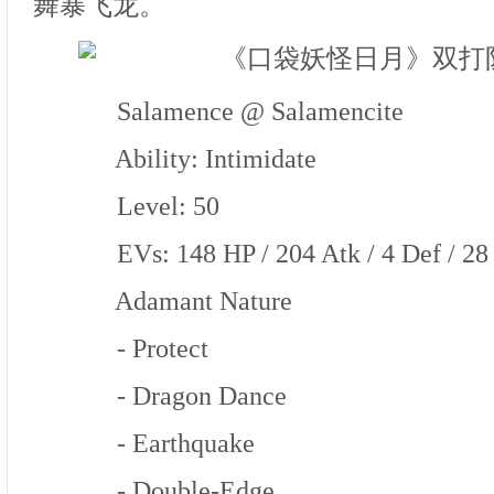
舞暴飞龙。
Salamence @ Salamencite
Ability: Intimidate
Level: 50
EVs: 148 HP / 204 Atk / 4 Def / 28 
Adamant Nature
- Protect
- Dragon Dance
- Earthquake
- Double-Edge