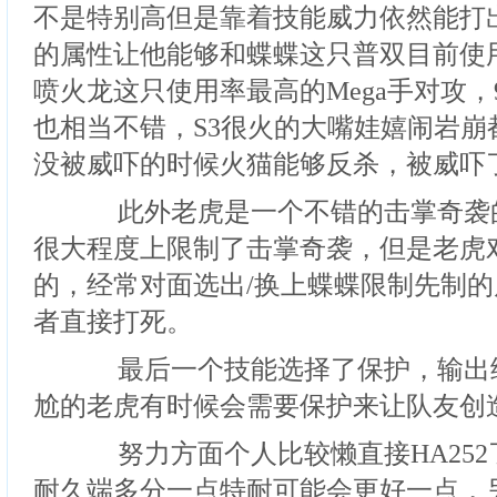
不是特别高但是靠着技能威力依然能打
的属性让他能够和蝶蝶这只普双目前使
喷火龙这只使用率最高的Mega手对攻，95
也相当不错，S3很火的大嘴娃嬉闹岩崩
没被威吓的时候火猫能够反杀，被威吓
此外老虎是一个不错的击掌奇袭的
很大程度上限制了击掌奇袭，但是老虎
的，经常对面选出/换上蝶蝶限制先制
者直接打死。
最后一个技能选择了保护，输出
尬的老虎有时候会需要保护来让队友创
努力方面个人比较懒直接HA252
耐久端多分一点特耐可能会更好一点，