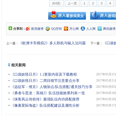
共4页:
上一页
1
2
3
4
看游戏美女
游戏
分享到：
新浪微博
QQ空间
开心网
人人网
腾讯微博
《欧洲卡车模拟2》多人联机与输入法问题
《口袋妖
上一篇：
下一篇：
指南
相关新闻
《口袋妖怪日月》1.2更新内容及下载教程
2017年05月21
《口袋妖怪日月》二周目细节注意要点分享
2017年05月21
《远征军：维京》人物加点/队伍搭配/通关技巧分享
2017年05月05
《勇者斗恶龙：英雄2》队伍技能效果列表一览
2017年04月18
《侠客风云传前传》最强队伍内功搭配推荐
2017年03月28
《像素星际海盗》队伍搭配建议及属性分析
2017年03月17