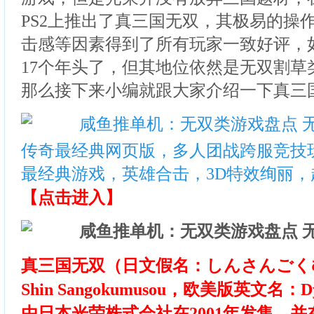
PS2上推出了真三国无双，其极易的操
击感等因素得到了所有玩家一致好评，
17个年头了，但其地位依然是无双割草
那么接下来小编就跟大家介绍一下真三
传奇最经典网页版，多人团战跨服竞技
最经典游戏，英雄合击，3D特效绚丽
【点击进入】
真三国无双（日文假名：しんさんごく
Shin Sangokumusou，欧美版英文名：Dyn
由日本光荣株式会社在2001年发售、