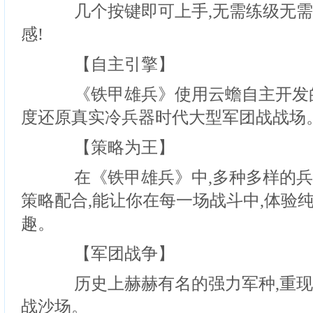
几个按键即可上手,无需练级无需
感!
【自主引擎】
《铁甲雄兵》使用云蟾自主开发的Evo
度还原真实冷兵器时代大型军团战战场
【策略为王】
在《铁甲雄兵》中,多种多样的兵
策略配合,能让你在每一场战斗中,体验
趣。
【军团战争】
历史上赫赫有名的强力军种,重现
战沙场。