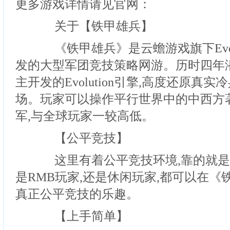
更多游戏详情请见官网：
关于【铁甲雄兵】
《铁甲雄兵》是云蟾游戏旗下Evolu
发的大型军团竞技策略网游。历时四年
主开发的Evolution引擎,高度还原真
场。玩家可以操作平行世界中的中西方
军,与全球玩家一较高低。
【公平竞技】
这里有着公平竞技环境,靠的就是
是RMB玩家,还是休闲玩家,都可以在
真正公平竞技的乐趣。
【上手简单】