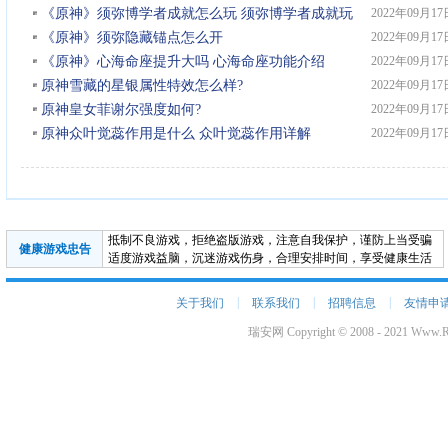
《原神》须弥博学者成就怎么玩 须弥博学者成就玩
2022年09月17
法分享
《原神》须弥隐藏锚点怎么开
2022年09月17
《原神》心海命座提升大吗 心海命座功能介绍
2022年09月17
原神雪藏的星银属性特效怎么样?
2022年09月17
原神皇女菲谢尔强度如何?
2022年09月17
原神众叶觉蕊作用是什么 众叶觉蕊作用详解
2022年09月17
抵制不良游戏，拒绝盗版游戏，注意自我保护，谨防上当受骗
健康游戏忠告
适度游戏益脑，沉迷游戏伤身，合理安排时间，享受健康生活
|
|
|
关于我们
联系我们
招聘信息
友情申
瑞安网 Copyright © 2008 - 2021 Www.Ru