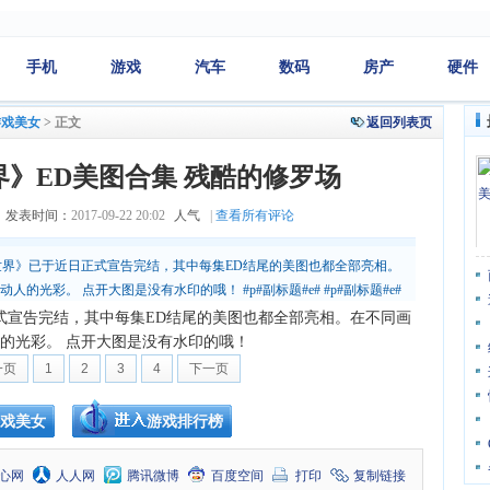
手机
游戏
汽车
数码
房产
硬件
游戏美女
>
正文
返回列表页
》ED美图合集 残酷的修罗场
发表时间：
2017-09-22 20:02
人气
|
查看所有评论
的世界》已于近日正式宣告完结，其中每集ED结尾的美图也都全部亮相。
光彩。 点开大图是没有水印的哦！ #p#副标题#e# #p#副标题#e#
编T
式宣告完结，其中每集ED结尾的美图也都全部亮相。在不同画
的光彩。 点开大图是没有水印的哦！
一页
1
2
3
4
下一页
戏美女
游戏排行榜
心网
人人网
腾讯微博
百度空间
打印
复制链接