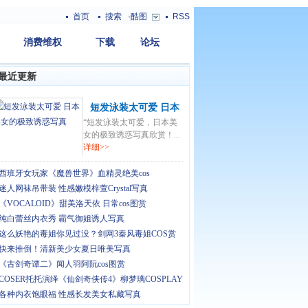
首页
搜索
·酷图
RSS
消费维权
下载
论坛
最近更新
短发泳装太可爱 日本
“短发泳装太可爱，日本美
美女的极致诱惑写真
女的极致诱惑写真欣赏！...
详细>>
西班牙女玩家《魔兽世界》血精灵绝美cos
迷人网袜吊带装 性感嫩模梓萱Crystal写真
《VOCALOID》甜美洛天依 日常cos图赏
纯白蕾丝内衣秀 霸气御姐诱人写真
这么妖艳的毒姐你见过没？剑网3秦风毒姐COS赏
快来推倒！清新美少女夏日唯美写真
《古剑奇谭二》闻人羽阿阮cos图赏
COSER托托演绎《仙剑奇侠传4》柳梦璃COSPLAY
各种内衣饱眼福 性感长发美女私藏写真