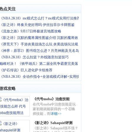
热点关注
《NBA 2K18》mc模式怎么打？mc模式实用打法推荐
《影之诗》终奏天使好用吗 伊丝拉菲尔卡牌图鉴
《流放之路》9月17日终极迷宫地图攻略
《影之诗》沉默的魔将属性图鉴介绍 沉默的魔将效
《莽荒天下》手游炎黄战场怎么玩 炎黄战场玩法规
《神界：原罪2》图书馆怎么进？月亮神殿及无名岛
《NBA 2K18》怎么扣篮？外线随意扣篮技巧
巅峰对决！ 《铁甲雄兵》第二届全民争霸赛完美落
《炉石传说》巨人进化萨卡组推荐
《NBA 2K18》全动作指令+全游戏模式详解+实用技
游戏攻略
《代号moba》治愈技能
在代号moba中治愈技能是玩
怎么样 代号moba愈技能
家初期就能获得的一个召唤
用法
师技能，而
详细>>
《影之诗》Sahaquiel评测
《影之诗》Sahaquiel强不强？
Sahaquiel卡牌图鉴介绍