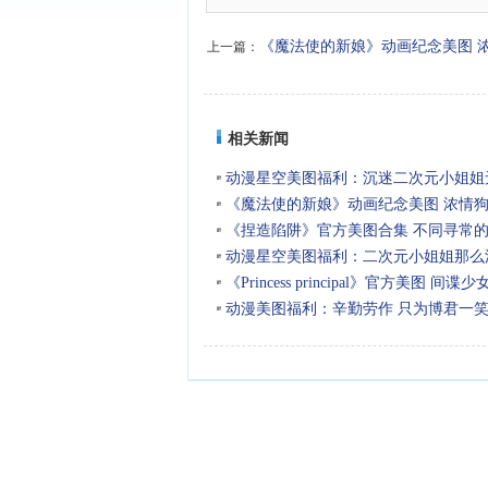
《魔法使的新娘》动画纪念美图 
上一篇：
袭
相关新闻
动漫星空美图福利：沉迷二次元小姐姐
《魔法使的新娘》动画纪念美图 浓情
《捏造陷阱》官方美图合集 不同寻常
动漫星空美图福利：二次元小姐姐那么
满足？
《Princess principal》官方美图 间
动漫美图福利：辛勤劳作 只为博君一