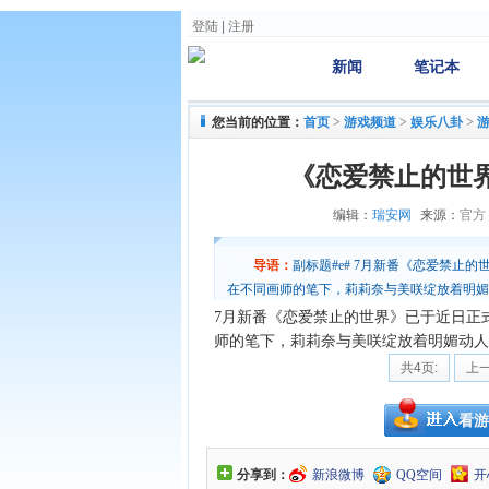
登陆
|
注册
新闻
笔记本
您当前的位置：
首页
>
游戏频道
>
娱乐八卦
>
《恋爱禁止的世界
编辑：
瑞安网
来源：
官方
导语：
副标题#e# 7月新番《恋爱禁止
在不同画师的笔下，莉莉奈与美咲绽放着明媚动人的
《恋爱禁止的世界》是武佐绪原作的漫画，改
7月新番《恋爱禁止的世界》已于近日正
师的笔下，莉莉奈与美咲绽放着明媚动人
共4页:
上
看游
分享到：
新浪微博
QQ空间
开