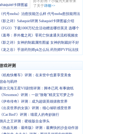
好不好用？小编为大家带来
了关于
详细>>
《代号moba》治愈技能怎么样 代号moba愈技能用法
《影之诗》Sahaquiel评测 Sahaquiel卡牌图鉴介绍
《FGO》下载1000万纪念活动赠送哪些英灵 选哪个
《羞辱：界外魔之死》零死亡快速通关流程视频攻
《影之诗》女神的制裁属性图鉴 女神的制裁好不好
《龙之谷》手游药剂师pk怎么玩 药剂师PVP玩法技
游戏评测
《机枪快餐车》评测：在末世中也要享受美食
宿命与羁绊
新次元海王星VII剧情评测：脚本已死 有事烧纸
《Nexomon》评测：一款“致敬”精灵宝可梦之作
《伊布传奇》评测：成为超级英雄拯救世界
《出卖世界的女孩》评测：细心倾听感受世界
《Cat Bird!》评测：喵星人的奇妙旅行
佣兵之王评测：硬核版合金弹头
《热血无赖：最终版》评测：最爽快的沙盒动作游