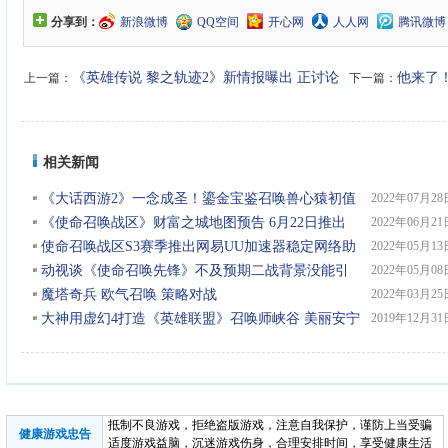
分享到：
新浪微博
QQ空间
开心网
人人网
腾讯微博
《英雄传说 黎之轨迹2》新情报曝出 正讨论
他来了
上一篇：
下一篇：
登陆其他平台
相关新闻
《大话西游2》一念成圣！鎏金宝鉴召唤兽心猿初值
2022年07月28
技能公开
《使命召唤战区》财富之城地图预告 6月22日推出
2022年06月21
使命召唤战区S3赛季推出网易UU加速器稳定网络助
2022年05月13
你枪枪爆头
动视谈《使命召唤先锋》不及预期二战背景没能引
2022年05月08
起玩家共鸣
魔塔奇兵 欧气召唤 策略对战
2022年03月25
大神用虚幻4打造《英雄联盟》召唤师峡谷 美丽安宁
2019年12月31
大自然
抵制不良游戏，拒绝盗版游戏，注意自我保护，谨防上当受骗
健康游戏忠告
适度游戏益脑，沉迷游戏伤身，合理安排时间，享受健康生活