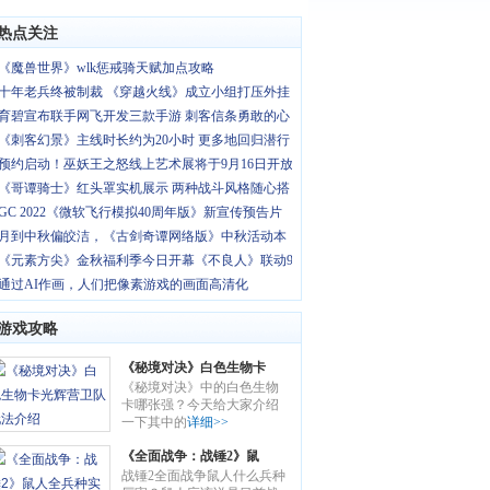
热点关注
《魔兽世界》wlk惩戒骑天赋加点攻略
十年老兵终被制裁 《穿越火线》成立小组打压外挂
育碧宣布联手网飞开发三款手游 刺客信条勇敢的心
《刺客幻景》主线时长约为20小时 更多地回归潜行
预约启动！巫妖王之怒线上艺术展将于9月16日开放
《哥谭骑士》红头罩实机展示 两种战斗风格随心搭
GC 2022《微软飞行模拟40周年版》新宣传预告片
月到中秋偏皎洁，《古剑奇谭网络版》中秋活动本
《元素方尖》金秋福利季今日开幕《不良人》联动9
通过AI作画，人们把像素游戏的画面高清化
游戏攻略
《秘境对决》白色生物卡
《秘境对决》中的白色生物
光辉营卫队玩法介绍
卡哪张强？今天给大家介绍
一下其中的
详细>>
《全面战争：战锤2》鼠
战锤2全面战争鼠人什么兵种
人全兵种实用性详解 鼠人