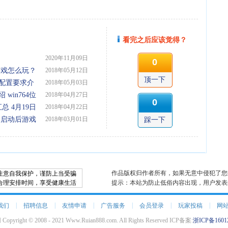
看完之后应该觉得？
2020年11月09日
0
游戏怎么玩？
2018年05月12日
顶一下
配置要求介
2018年05月03日
win764位
2018年04月27日
0
 4月19日
2018年04月22日
 启动后游戏
2018年03月01日
踩一下
作品版权归作者所有，如果无意中侵犯了您
注意自我保护，谨防上当受骗
合理安排时间，享受健康生活
提示：本站为防止低俗内容出现，用户发表
|
|
|
|
|
|
我们
招聘信息
友情申请
广告服务
会员登录
玩家投稿
网
opyright © 2008 - 2021 Www.Ruian888.com. All Rights Reserved ICP备案:
浙ICP备1601