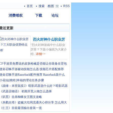
首页
搜索
·酷图
RSS
消费维权
下载
论坛
最近更新
烈火封神什么职业厉
“烈火封神游戏中什么职业
害？三大职业优势特
厉害？下面小编就为大家介
点解析
绍...
详细>>
CF手游里免费送的皮肤枪械是否能让你装备在背包
使命召唤手游被动技能怎么选 技能芯片搭配推荐
使命召唤手游Razorback配件推荐 Razorback装什么
小花仙[桃铃]幸福的理论任务步骤
《战锤：末世鼠疫2》暗影武器选什么好？暗影武器
《武器店物语》 初期开荒人物怎么选择
《饥荒》击杀蜘蛛女王图文攻略
《杀戮尖塔》盗贼大结局流通关心得分享 怎么用大
《仁王》目前最强输出套装一览