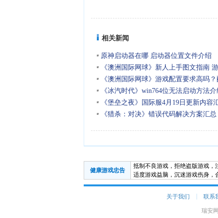
相关新闻
原神启动器在哪 启动器位置文件介绍
《澳洲国际网球》新人上手图文指南 
《澳洲国际网球》游戏配置要求高吗？
绍
《冰汽时代》win764位无法启动方法介绍 
无法启动怎么办？
《堡垒之夜》国际服4月19日更新内容汇总
要更新什么？
《猎杀：对决》错误代码解决方案汇总
崩溃怎么办？
抵制不良游戏，拒绝盗版游戏，
健康游戏忠告
适度游戏益脑，沉迷游戏伤身，
|
关于我们
联系
瑞安网 C