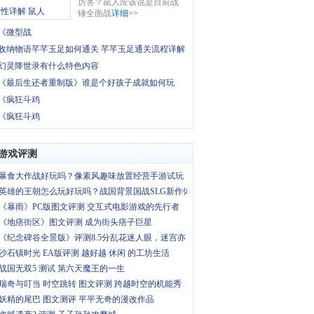
厉害？鼠人应该说是目前战
锤全面战
详细>>
《微型战
收纳物语芊芊玉足如何通关 芊芊玉足通关流程详解
幻灵降世录有什么特色内容
《最后生还者重制版》谁是个好孩子成就如何玩
《疯狂斗鸡
《疯狂斗鸡
游戏评测
暴食大作战好玩吗？像素风趣味放置经营手游试玩
英雄的王朝怎么玩好玩吗？战国背景国战SLG新作体
《暴雨》PC版图文评测 交互式电影游戏的先行者
《地痞街区》图文评测 成为街头痞子巨星
《纪念碑谷全景版》评测8.5分乱花迷人眼，迷宫亦
沙石镇时光 EA版评测 越好越 休闲 的工坊生活
战国无双5 测试 第六天魔王的一生
瑞奇与叮当 时空跳转 图文评测 跨越时空的机能秀
妖精的尾巴 图文测评 平平无奇的漫改作品