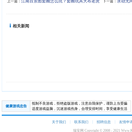
江南百景图套圈怎么玩？套圈玩具大布老虎
永劫无
上一篇：
下一篇：
获取方法详解
悔效果介绍
相关新闻
抵制不良游戏，拒绝盗版游戏，注意自我保护，谨防上当受骗
健康游戏忠告
适度游戏益脑，沉迷游戏伤身，合理安排时间，享受健康生活
|
|
|
关于我们
联系我们
招聘信息
友情申
瑞安网 Copyright © 2008 - 2021 Www.Ru