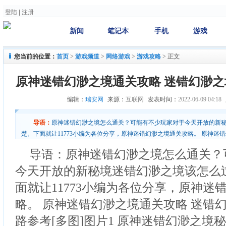
登陆
|
注册
新闻
笔记本
手机
游戏
您当前的位置：
首页
>
游戏频道
>
网络游戏
>
游戏攻略
>
正文
原神迷错幻渺之境通关攻略 迷错幻渺
编辑：
瑞安网
来源：
互联网
发表时间：
2022-06-09 04:18
导语：
原神迷错幻渺之境怎么通关？可能有不少玩家对于今天开放的新
楚。下面就让11773小编为各位分享，原神迷错幻渺之境通关攻略。 原神迷
密思路参考[多图]图片1 原神迷错幻渺之境秘境解密
导语：原神迷错幻渺之境怎么通关？
今天开放的新秘境迷错幻渺之境该怎么
面就让11773小编为各位分享，原神迷
略。 原神迷错幻渺之境通关攻略 迷错
路参考[多图]图片1 原神迷错幻渺之境