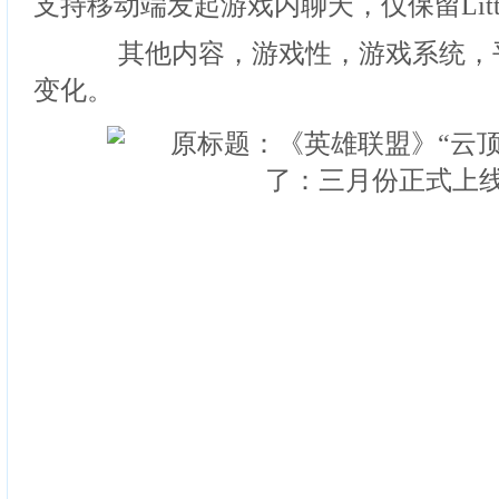
支持移动端发起游戏内聊天，仅保留Little
其他内容，游戏性，游戏系统，
变化。