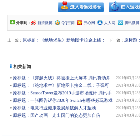
看游戏美女
游戏
分享到：
新浪微博
QQ空间
开心网
人人网
腾讯微博
原标题：《绝地求生》新地图卡拉金上线：
原标题
上一篇：
下一篇：
子弹可穿墙 游戏时间减半
赞助并参与制作
相关新闻
原标题：《穿越火线》将被搬上大屏幕 腾讯赞助并
2021年03月28
参与制作
原标题：《绝地求生》新地图卡拉金上线：子弹可
2021年03月28
穿墙 游戏时间减半
原标题：SensorTower发布2019手游市场统计 腾讯手
2021年03月28
游占收入榜前两名
原标题：一张图告诉你2020年Switch有哪些必玩游戏
2021年03月28
大作
原标题：电竞行业健康发展须破解人才瓶颈
2021年03月28
原标题：国产动画：走出国门的姿态更加自信
2021年03月28