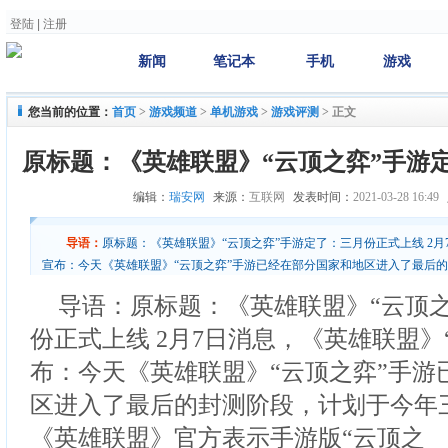
登陆
|
注册
新闻
笔记本
手机
游戏
您当前的位置：
首页
>
游戏频道
>
单机游戏
>
游戏评测
>
正文
原标题：《英雄联盟》“云顶之弈”手游
编辑：
瑞安网
来源：
互联网
发表时间：
2021-03-28 16:49
导语：
原标题：《英雄联盟》“云顶之弈”手游定了：三月份正式上线 2月
宣布：今天《英雄联盟》“云顶之弈”手游已经在部分国家和地区进入了最后
线。 《英雄联盟》官方表示手游版“云顶之
导语：原标题：《英雄联盟》“云顶
份正式上线 2月7日消息，《英雄联盟》
布：今天《英雄联盟》“云顶之弈”手游
区进入了最后的封测阶段，计划于今年
《英雄联盟》官方表示手游版“云顶之