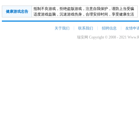
抵制不良游戏，拒绝盗版游戏，注意自我保护，谨防上当受骗
健康游戏忠告
适度游戏益脑，沉迷游戏伤身，合理安排时间，享受健康生活
|
|
|
关于我们
联系我们
招聘信息
友情申
瑞安网 Copyright © 2008 - 2021 Www.Ru