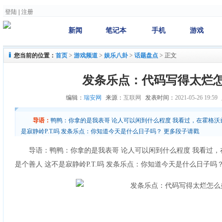
登陆
|
注册
新闻
笔记本
手机
游戏
您当前的位置：
首页
>
游戏频道
>
娱乐八卦
>
话题盘点
>
正文
发条乐点：代码写得太烂
编辑：
瑞安网
来源：
互联网
发表时间：
2021-05-26 19:59
导语：
鸭鸭：你拿的是我表哥 论人可以闲到什么程度 我看过，在霍格沃兹
是寂静岭P.T.吗 发条乐点：你知道今天是什么日子吗？ 更多段子请戳
导语：鸭鸭：你拿的是我表哥 论人可以闲到什么程度 我看过，
是个善人 这不是寂静岭P.T.吗 发条乐点：你知道今天是什么日子吗